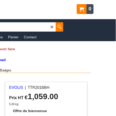
0
es
Panier
Contact
oir faire.
mail
 Badges
EVOLIS
TTR201BBH
1,059.00
€
Prix HT
5.00
kg
Offre de bienvenue