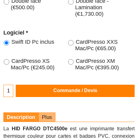
Double face
Double face -
(
€500.00
)
Lamination
(
€1,730.00
)
Logiciel
*
Swift ID Pc inclus
CardPresso XXS
Mac/Pc
(
€65.00
)
CardPresso XS
CardPresso XM
Mac/Pc
(
€245.00
)
Mac/Pc
(
€395.00
)
Commande / Devis
Description
Plus
La
HID FARGO DTC4500e
est une imprimante transfert
thermique couleur pour cartes et badges PVC, connexion